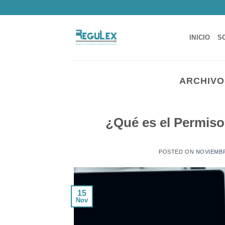
Saltar
al
contenido
INICIO
S
ARCHIVO
¿Qué es el Permiso
POSTED ON
NOVIEMBR
15
Nov